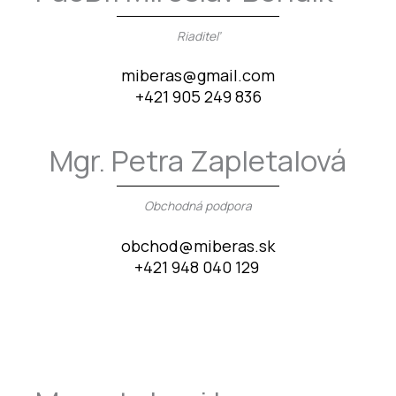
Riaditeľ
miberas@gmail.com
+421 905 249 836
Mgr. Petra Zapletalová
Obchodná podpora
obchod@miberas.sk
+421 948 040 129