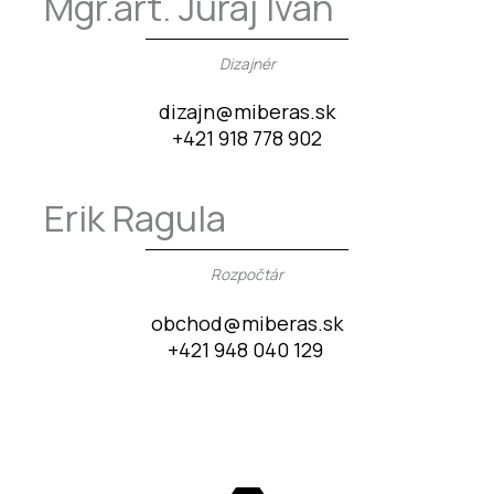
Mgr.art. Juraj Ivan
Dizajnér
dizajn@miberas.sk
+421 918 778 902
Erik Ragula
Rozpočtár
obchod@miberas.sk
+421 948 040 129