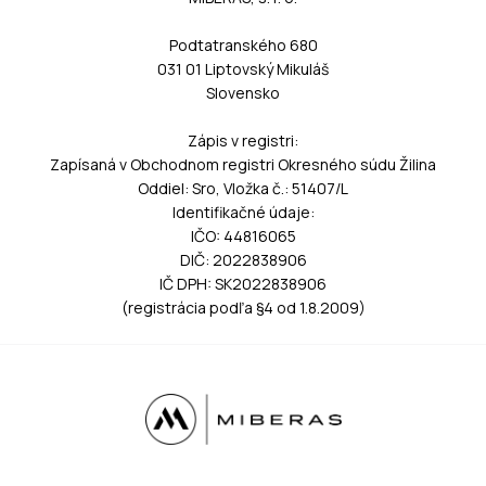
Podtatranského 680
031 01 Liptovský Mikuláš
Slovensko
Zápis v registri:
Zapísaná v Obchodnom registri Okresného súdu Žilina
Oddiel: Sro, Vložka č.: 51407/L
Identifikačné údaje:
IČO: 44816065
DIČ: 2022838906
IČ DPH: SK2022838906
(registrácia podľa §4 od 1.8.2009)