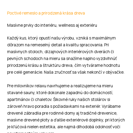
Poctivé remeslo a prirodzená krása dreva
Masívne prvky do interiéru, wellness aj exteriéru
Každý kus, ktorý opustí našu výrobu, vzniká s maximálnym
dôrazom na remeselný detail a kvalitu spracovania. Pri
masívnych stoloch, dizajnových interiérových dverách či
pevných schodoch na mieru sa snažíme naplno vyzdvihnúť
prirodzenú krásu a štruktúru dreva, čím vytvárame hodnotu
pre celé generácie. Naša zručnosť sa však nekončí v obývačke.
Pre milovníkov relaxu navrhujeme a realizujeme na mieru
stavané sauny, ktoré dokonale zapadnú do domácností,
apartmánov či chaletov. Šikovné ruky našich stolárov si
zároveň hravo poradia s požiadavkami na exteriér. Vyrábame
drevené zábradlia pre rodinné domy aj tradičné drevenice,
masívne drevené ploty a ďalšie exteriérové doplnky, pri ktorých
je kľúčová nielen estetika, ale najmä dlhodobá odolnosť voči