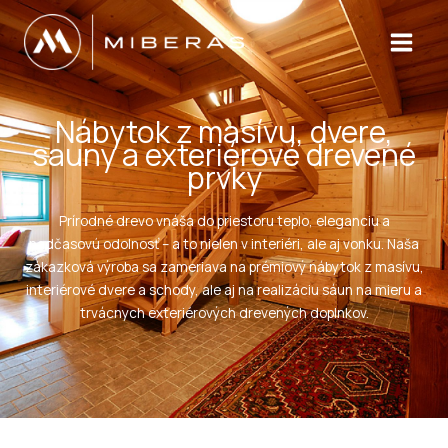
Preskočiť
na
obsah
Nábytok z masívu, dvere,
sauny a exteriérové drevené
prvky
Prírodné drevo vnáša do priestoru teplo, eleganciu a
nadčasovú odolnosť – a to nielen v interiéri, ale aj vonku. Naša
zákazková výroba sa zameriava na prémiový nábytok z masívu,
interiérové dvere a schody, ale aj na realizáciu sáun na mieru a
trvácnych exteriérových drevených doplnkov.