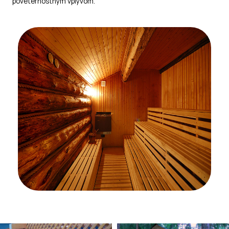
poveternostným vplyvom.