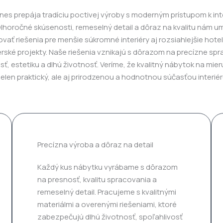
es prepája tradíciu poctivej výroby s moderným prístupom k in
Dlhoročné skúsenosti, remeselný detail a dôraz na kvalitu nám 
ovať riešenia pre menšie súkromné interiéry aj rozsiahlejšie hote
rské projekty. Naše riešenia vznikajú s dôrazom na precízne spr
ť, estetiku a dlhú životnosť. Veríme, že kvalitný nábytok na mie
ielen praktický, ale aj prirodzenou a hodnotnou súčasťou interiér
Precízna výroba a dôraz na detail
Každý kus nábytku vyrábame s dôrazom
na presnosť, kvalitu spracovania a
remeselný detail. Pracujeme s kvalitnými
materiálmi a overenými riešeniami, ktoré
zabezpečujú dlhú životnosť, spoľahlivosť