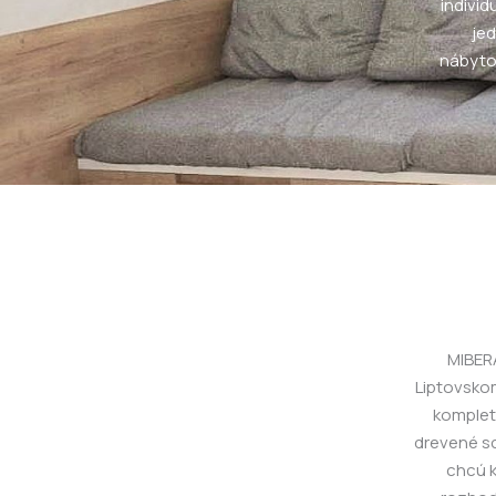
individ
je
nábytok
MIBERA
Liptovskom
kompletn
drevené sc
chcú k