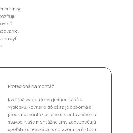
teriérom na
umožňujú
lové či
acovanie,
ru má byť
u.
Profesionálna montáž
Kvalitná výroba je len jednou časťou
výsledku. Rovnako dôležitá je odborná a
precízna montáž priamo u klienta alebo na
stavbe. Naše montážne tímy zabezpečujú
spoľahlivú realizáciu s dôrazom na čistotu