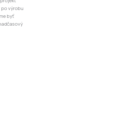
 projekt
ž po výrobu
eme byť
a nadčasový