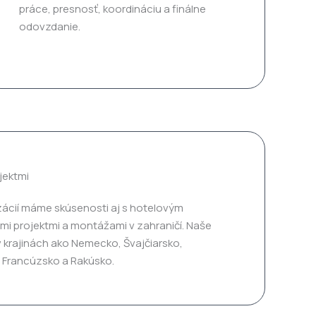
práce, presnosť, koordináciu a finálne
odovzdanie.
jektmi
ácií máme skúsenosti aj s hotelovým
i projektmi a montážami v zahraničí. Naše
 v krajinách ako Nemecko, Švajčiarsko,
 Francúzsko a Rakúsko.