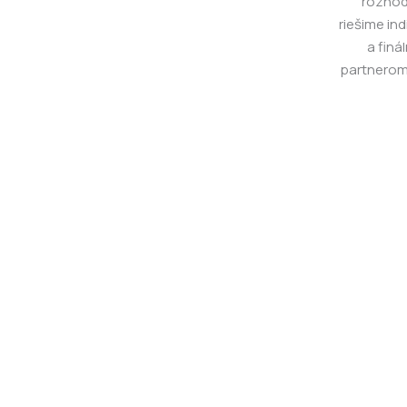
rozhodu
riešime in
a finá
partnerom,