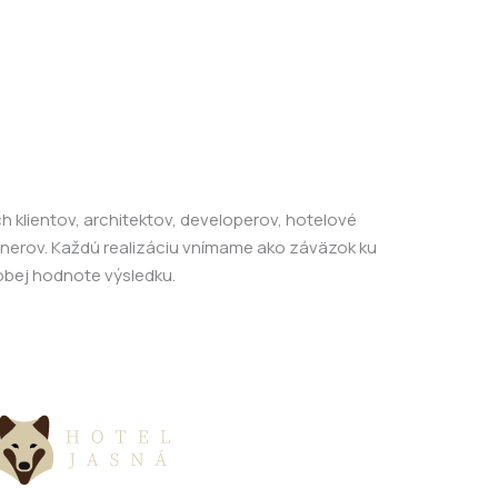
 klientov, architektov, developerov, hotelové
rtnerov. Každú realizáciu vnímame ako záväzok ku
dobej hodnote výsledku.