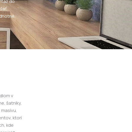
ontáž do
šať
odnotné.
ídlom v
e, šatníky,
z masívu,
ntov, ktorí
ch, kde