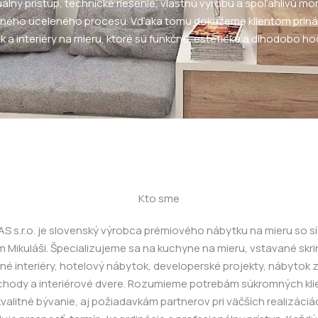
uálny prístup, technické riešenie, vlastnú výrobu a spoľahlivú m
dného uceleného procesu. Vďaka tomu dokážeme klientom priná
 a interiéry na mieru, ktoré sú funkčné, estetické a dlhodobo h
Kto sme
S s.r.o. je slovenský výrobca prémiového nábytku na mieru so s
 Mikuláši. Špecializujeme sa na kuchyne na mieru, vstavané skrin
é interiéry, hotelový nábytok, developerské projekty, nábytok 
hody a interiérové dvere. Rozumieme potrebám súkromných klie
valitné bývanie, aj požiadavkám partnerov pri väčších realizáciá