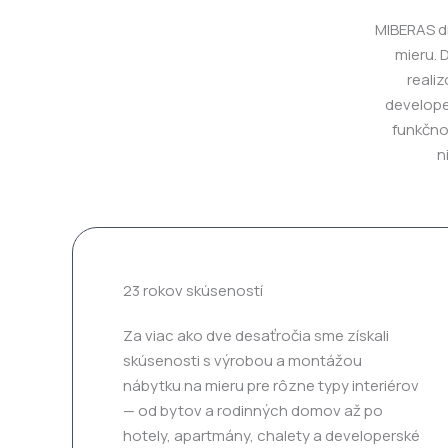
MIBERAS dn
mieru. 
realiz
develope
funkčnos
n
23 rokov skúseností
Za viac ako dve desaťročia sme získali
skúsenosti s výrobou a montážou
nábytku na mieru pre rôzne typy interiérov
— od bytov a rodinných domov až po
hotely, apartmány, chalety a developerské