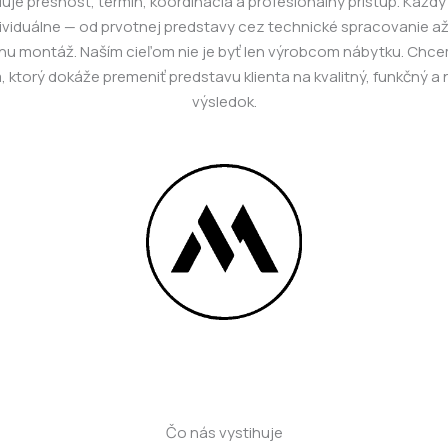
je presnosť, termín, koordinácia a profesionálny prístup. Každý
dividuálne — od prvotnej predstavy cez technické spracovanie a
lnu montáž. Naším cieľom nie je byť len výrobcom nábytku. Chc
 ktorý dokáže premeniť predstavu klienta na kvalitný, funkčný 
výsledok.
Čo nás vystihuje